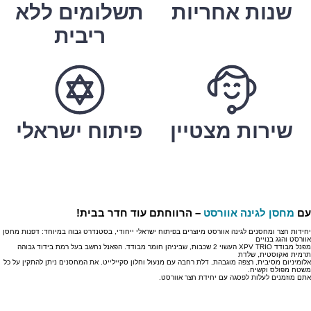
שנות אחריות
תשלומים ללא
ריבית
שירות מצטיין
פיתוח ישראלי
עם
מחסן לגינה אוורסט
– הרווחתם עוד חדר בבית!
יחידות חצר ומחסנים לגינה אוורסט מיוצרים בפיתוח ישראלי ייחודי, בסטנדרט גבוה במיוחד: דפנות מחסן
אוורסט והגג בנויים
מפנל מבודד XPV TRIO העשוי 2 שכבות, שביניהן חומר מבודד. הפאנל נחשב בעל רמת בידוד גבוהה
תרמית ואקוסטית, שלדת
אלומיניום מסיבית, רצפה מוגבהת, דלת רחבה עם מנעול וחלון סקיילייט. את המחסנים ניתן להתקין על כל
משטח מפולס וקשיח.
אתם מוזמנים לעלות לפסגה עם יחידת חצר אוורסט.