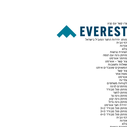
צרו קשר עם נציג
מותג יחידות החצר המוביל בישראל
דף הבית
אודות
בלוג
הצהרת נגישות
מחסן גינה עם רצפה
מחסני אוורסט
צור קשר – אוורסט
שאלות ותשובות
המשווקים שעובדים איתנו
צור קשר
מפת אתר
אוורסט
גלריות
לקוחות משתפים
מחסנים לגינה
מחסן פנל מבודד
מחסן לחצר
מחסן גינה צר
מחסן גינה קטן
מחסן גינה גדול
יחידת חצר אוורסט
מחסן פנל מבודד 2×3
מחסן פנל מבודד 3×3
מחסן פנל מבודד 3×4
דף הבית
אודות
בלוג
הצהרת נגישות