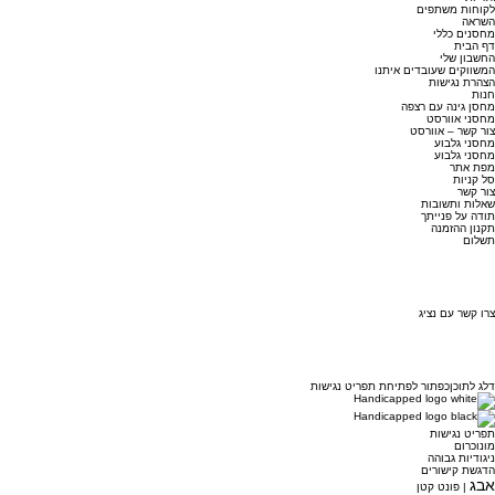
לקוחות משתפים
השראה
מחסנים כללי
דף הבית
החשבון שלי
המשווקים שעובדים איתנו
הצהרת נגישות
חנות
מחסן גינה עם רצפה
מחסני אוורסט
צור קשר – אוורסט
מחסני גלבוע
מחסני גלבוע
מפת אתר
סל קניות
צור קשר
שאלות ותשובות
תודה על פנייתך
תקנון ההזמנה
תשלום
צרו קשר עם נציג
דלג לתוכן
כפתור לפתיחת תפריט נגישות
תפריט נגישות
מונוכרום
ניגודיות גבוהה
הדגשת קישורים
אבג
| פונט קטן