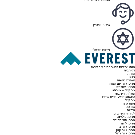
שירות מצטיין
פיתוח ישראלי
מותג יחידות החצר המוביל בישראל
דף הבית
אודות
בלוג
הצהרת נגישות
מחסן גינה עם רצפה
מחסני אוורסט
צור קשר – אוורסט
שאלות ותשובות
המשווקים שעובדים איתנו
צור קשר
מפת אתר
אוורסט
גלריות
לקוחות משתפים
מחסנים לגינה
מחסן פנל מבודד
מחסן לחצר
מחסן גינה צר
מחסן גינה קטן
מחסן גינה גדול