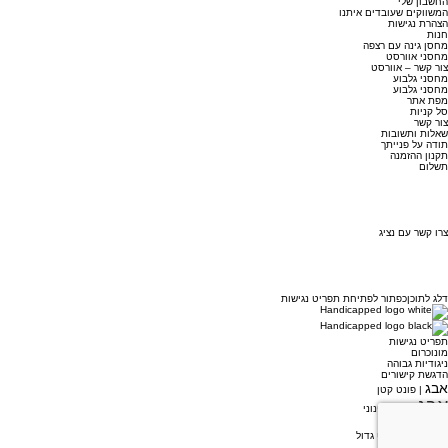
החשבון שלי
המשווקים שעובדים איתנו
הצהרת נגישות
חנות
מחסן גינה עם רצפה
מחסני אוורסט
צור קשר – אוורסט
מחסני גלבוע
מחסני גלבוע
מפת אתר
סל קניות
צור קשר
שאלות ותשובות
תודה על פנייתך
תקנון ההזמנה
תשלום
צרו קשר עם נציג
דלג לתוכן
כפתור לפתיחת תפריט נגישות
תפריט נגישות
מונוכרום
ניגודיות גבוהה
הדגשת קישורים
אבג
| פונט קטן
אבג
| פונט בינוני
אבג
| פונט גדול