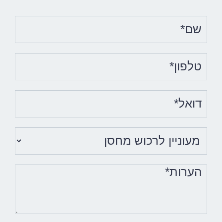
שם*
טלפון*
דוא"ל*
הערות