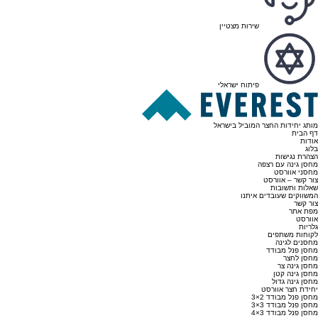
שירות מצטיין
פיתוח ישראלי
מותג יחידות החצר המוביל בישראל
דף הבית
אודות
בלוג
הצהרת נגישות
מחסן גינה עם רצפה
מחסני אוורסט
צור קשר – אוורסט
שאלות ותשובות
המשווקים שעובדים איתנו
צור קשר
מפת אתר
אוורסט
גלריות
לקוחות משתפים
מחסנים לגינה
מחסן פנל מבודד
מחסן לחצר
מחסן גינה צר
מחסן גינה קטן
מחסן גינה גדול
יחידת חצר אוורסט
מחסן פנל מבודד 2×3
מחסן פנל מבודד 3×3
מחסן פנל מבודד 3×4