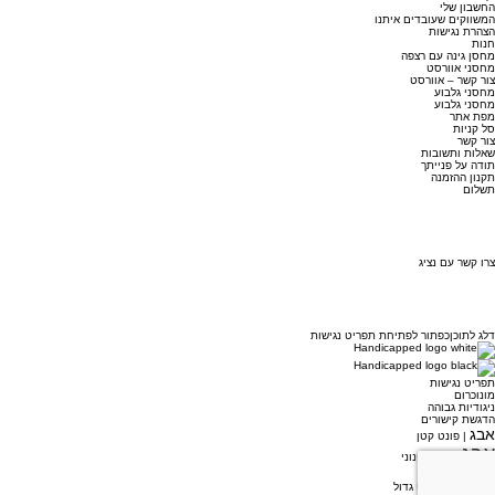
החשבון שלי
המשווקים שעובדים איתנו
הצהרת נגישות
חנות
מחסן גינה עם רצפה
מחסני אוורסט
צור קשר – אוורסט
מחסני גלבוע
מחסני גלבוע
מפת אתר
סל קניות
צור קשר
שאלות ותשובות
תודה על פנייתך
תקנון ההזמנה
תשלום
צרו קשר עם נציג
דלג לתוכן
כפתור לפתיחת תפריט נגישות
תפריט נגישות
מונוכרום
ניגודיות גבוהה
הדגשת קישורים
אבג
| פונט קטן
אבג
| פונט בינוני
אבג
| פונט גדול