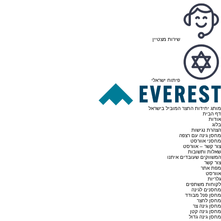
שירות מצטיין
פיתוח ישראלי
מותג יחידות החצר המוביל בישראל
דף הבית
אודות
בלוג
הצהרת נגישות
מחסן גינה עם רצפה
מחסני אוורסט
צור קשר – אוורסט
שאלות ותשובות
המשווקים שעובדים איתנו
צור קשר
מפת אתר
אוורסט
גלריות
לקוחות משתפים
מחסנים לגינה
מחסן פנל מבודד
מחסן לחצר
מחסן גינה צר
מחסן גינה קטן
מחסן גינה גדול