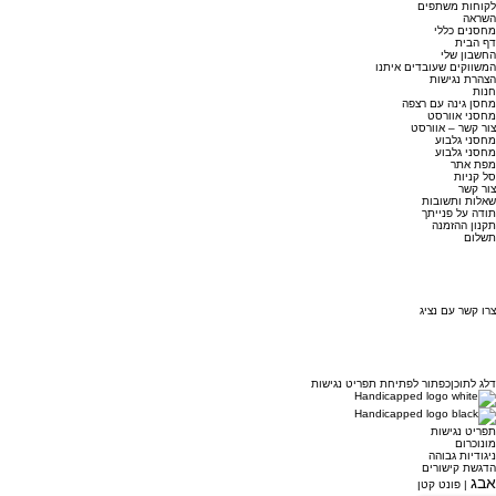
לקוחות משתפים
השראה
מחסנים כללי
דף הבית
החשבון שלי
המשווקים שעובדים איתנו
הצהרת נגישות
חנות
מחסן גינה עם רצפה
מחסני אוורסט
צור קשר – אוורסט
מחסני גלבוע
מחסני גלבוע
מפת אתר
סל קניות
צור קשר
שאלות ותשובות
תודה על פנייתך
תקנון ההזמנה
תשלום
צרו קשר עם נציג
דלג לתוכן
כפתור לפתיחת תפריט נגישות
תפריט נגישות
מונוכרום
ניגודיות גבוהה
הדגשת קישורים
אבג
| פונט קטן