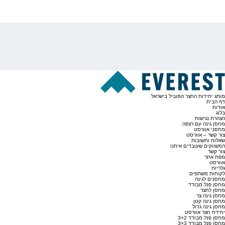
מותג יחידות החצר המוביל בישראל
דף הבית
אודות
בלוג
הצהרת נגישות
מחסן גינה עם רצפה
מחסני אוורסט
צור קשר – אוורסט
שאלות ותשובות
המשווקים שעובדים איתנו
צור קשר
מפת אתר
אוורסט
גלריות
לקוחות משתפים
מחסנים לגינה
מחסן פנל מבודד
מחסן לחצר
מחסן גינה צר
מחסן גינה קטן
מחסן גינה גדול
יחידת חצר אוורסט
מחסן פנל מבודד 2×3
מחסן פנל מבודד 3×3