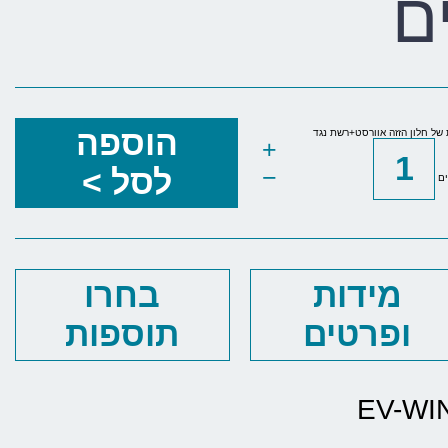
ם
הוספה
של חלון הזזה אוורסט+רשת נגד
+
−
לסל >
ים
מידות
בחרו
ופרטים
תוספות