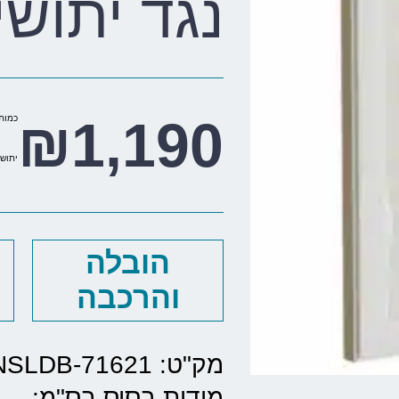
נגד יתושי
₪
1,190
כמות 
יתוש
הובלה
והרכבה
מק"ט: EV-WINSLDB-71621
מידות בסיס בס"מ: