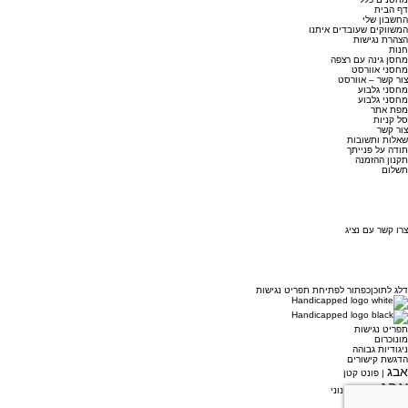
דף הבית
החשבון שלי
המשווקים שעובדים איתנו
הצהרת נגישות
חנות
מחסן גינה עם רצפה
מחסני אוורסט
צור קשר – אוורסט
מחסני גלבוע
מחסני גלבוע
מפת אתר
סל קניות
צור קשר
שאלות ותשובות
תודה על פנייתך
תקנון ההזמנה
תשלום
צרו קשר עם נציג
דלג לתוכן
כפתור לפתיחת תפריט נגישות
תפריט נגישות
מונוכרום
ניגודיות גבוהה
הדגשת קישורים
אבג
| פונט קטן
אבג
| פונט בינוני