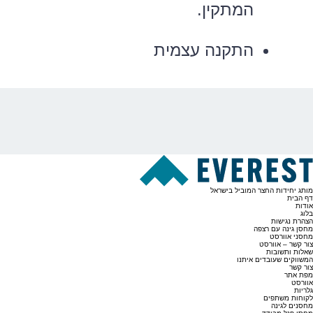
המתקין.
התקנה עצמית
מותג יחידות החצר המוביל בישראל
דף הבית
אודות
בלוג
הצהרת נגישות
מחסן גינה עם רצפה
מחסני אוורסט
צור קשר – אוורסט
שאלות ותשובות
המשווקים שעובדים איתנו
צור קשר
מפת אתר
אוורסט
גלריות
לקוחות משתפים
מחסנים לגינה