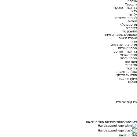
אוורסט
Tuscany
צור קשר – טוסקני
בלוג
גלריות
לקוחות משתפים
השראה
מחסנים כללי
דף הבית
החשבון שלי
המשווקים שעובדים איתנו
הצהרת נגישות
חנות
מחסן גינה עם רצפה
מחסני אוורסט
צור קשר – אוורסט
מחסני גלבוע
מחסני גלבוע
מפת אתר
סל קניות
צור קשר
שאלות ותשובות
תודה על פנייתך
תקנון ההזמנה
תשלום
צרו קשר עם נציג
דלג לתוכן
כפתור לפתיחת תפריט נגישות
תפריט נגישות