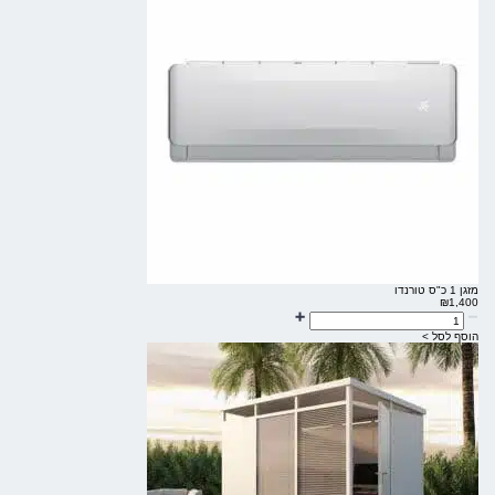
מזגן 1 כ"ס טורנדו
₪
1,400
הוסף לסל >