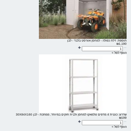
תוספת: דלת כפולה - למחסן אוורסט בלבד - לבן
₪
1,190
הוסף לסל >
שדרוג: כוננית 4 מדפים טלמאקו למחסן ולבית חזקים במיוחד, ממתכת - לבן 30X84X160
₪
199
הוסף לסל >