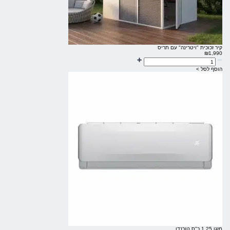
קיר זכוכית "ויטרינה" עם תריס
₪
1,990
הוסף לסל >
מזגן 1.25 כ"ס טורנדו