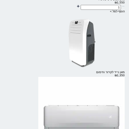
₪
1,550
הוסף לסל >
מזגן נייד לקירור וחימום
₪
1,350