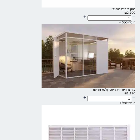
מזגן 2 כ"ס טורנדו
₪
2,700
הוסף לסל >
קיר זכוכית "ויטרינה" (ללא תריס)
₪
1,190
הוסף לסל >