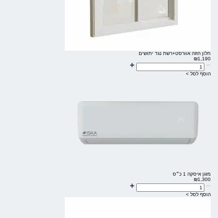
חלון הזזה אוורסט+רשת נגד יתושים
₪
1,190
הוסף לסל >
מזגן איסקה 1 כ״ס
₪
1,300
הוסף לסל >