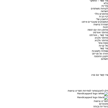
צור קשר – טוסקני
בלוג
גלריות
לקוחות משתפים
השראה
מחסנים כללי
דף הבית
החשבון שלי
המשווקים שעובדים איתנו
הצהרת נגישות
חנות
מחסן גינה עם רצפה
מחסני אוורסט
צור קשר – אוורסט
מחסני גלבוע
מחסני גלבוע
מפת אתר
סל קניות
צור קשר
שאלות ותשובות
תודה על פנייתך
תקנון ההזמנה
תשלום
צרו קשר עם נציג
דלג לתוכן
כפתור לפתיחת תפריט נגישות
תפריט נגישות
מונוכרום
ניגודיות גבוהה