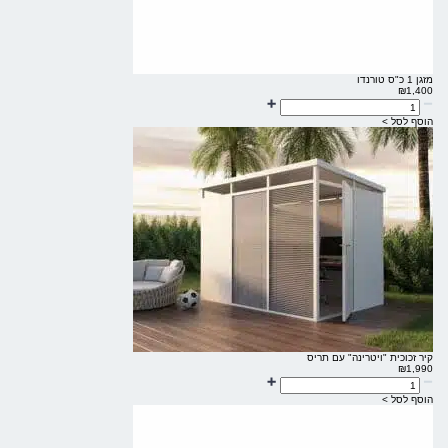
מזגן 1 כ"ס טורנדו
₪
1,400
הוסף לסל >
קיר זכוכית "ויטרינה" עם תריס
₪
1,990
הוסף לסל >