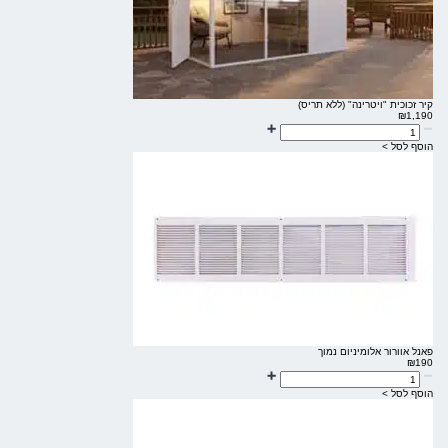
קיר זכוכית "ויטרינה" (ללא תריס)
₪
1,190
הוסף לסל >
פאנל אוורור אלומיניום נמוך
₪
190
הוסף לסל >