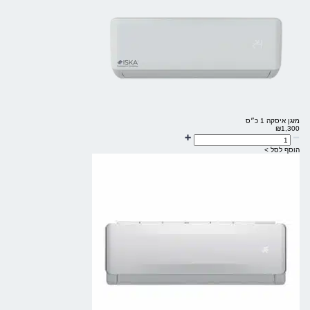
מזגן איסקה 1 כ״ס
₪
1,300
הוסף לסל >