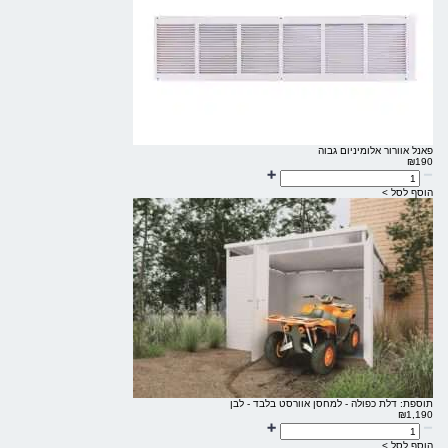
פאנל אוורור אלומיניום גבוה
₪
190
הוסף לסל >
תוספת: דלת כפולה - למחסן אוורסט בלבד - לבן
₪
1,190
הוסף לסל >