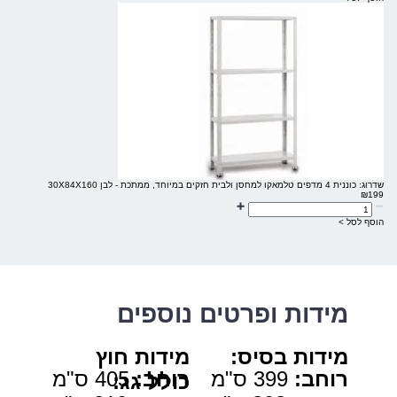
שדרוג: כוננית 4 מדפים טלמאקו למחסן ולבית חזקים במיוחד, ממתכת - לבן 30X84X160
₪
199
הוסף לסל >
מידות ופרטים נוספים
מידות בסיס
:
מידות חוץ
רוחב
:
399 ס"מ
רוחב:
405 ס"מ
כולל גג
: