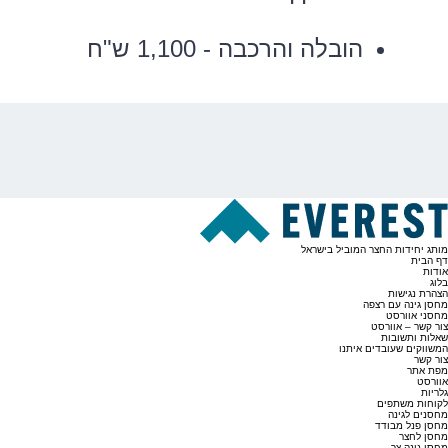
הובלה והרכבה - 1,100 ש"ח
מותג יחידות החצר המוביל בישראל
דף הבית
אודות
בלוג
הצהרת נגישות
מחסן גינה עם רצפה
מחסני אוורסט
צור קשר – אוורסט
שאלות ותשובות
המשווקים שעובדים איתנו
צור קשר
מפת אתר
אוורסט
גלריות
לקוחות משתפים
מחסנים לגינה
מחסן פנל מבודד
מחסן לחצר
מחסן גינה צר