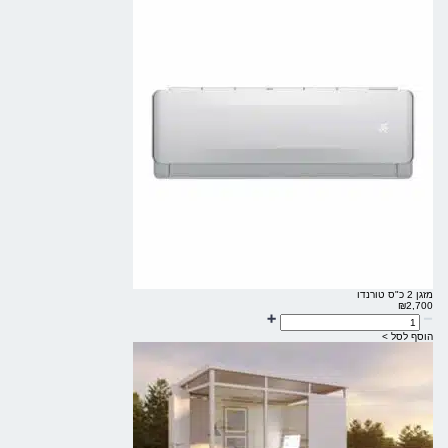
מזגן 2 כ"ס טורנדו
₪
2,700
הוסף לסל >