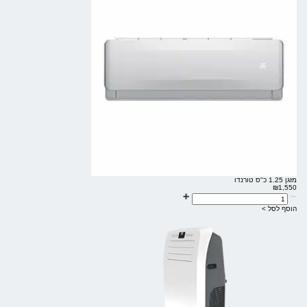
מזגן 1.25 כ"ס טורנדו
₪
1,550
הוסף לסל >