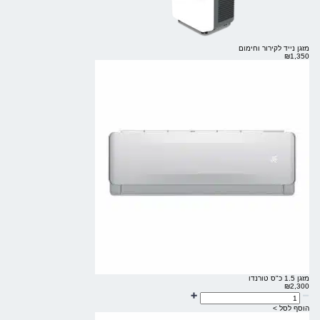
מזגן נייד לקירור וחימום
₪
1,350
מזגן 1.5 כ"ס טורנדו
₪
2,300
הוסף לסל >