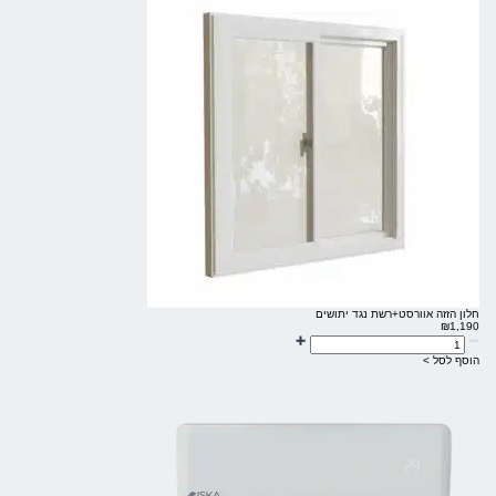
חלון הזזה אוורסט+רשת נגד יתושים
₪
1,190
הוסף לסל >