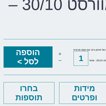
פנימית אוורסט 30/10 –
הוספה
של מחסן גינה עם רצפה פנימית
+
−
לסל >
 - שחור
מידות
בחרו
ופרטים
תוספות