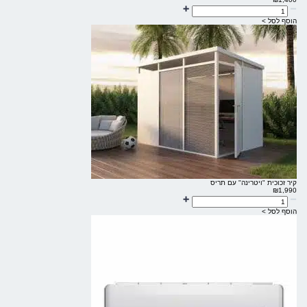
הוסף לסל >
קיר זכוכית "ויטרינה" עם תריס
₪
1,990
הוסף לסל >