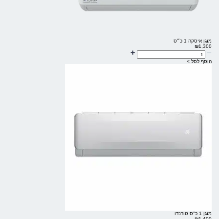
מזגן איסקה 1 כ״ס
₪
1,300
הוסף לסל >
מזגן 1 כ"ס טורנדו
₪
1,400