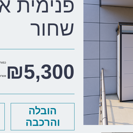
שחור
₪
5,300
כמות 
אוורסט 30/10
הובלה
והרכבה