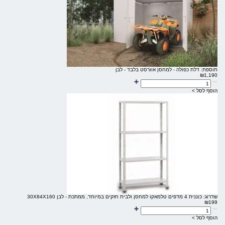
תוספת: דלת כפולה - למחסן אוורסט בלבד - לבן
₪
1,190
הוסף לסל >
שדרוג: כוננית 4 מדפים טלמאקו למחסן ולבית חזקים במיוחד, ממתכת - לבן 30X84X160
₪
199
הוסף לסל >