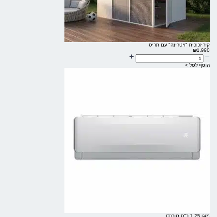
קיר זכוכית "ויטרינה" עם תריס
₪
1,990
הוסף לסל >
מזגן 1.25 כ"ס טורנדו