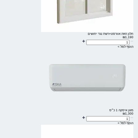
חלון הזזה אוורסט+רשת נגד יתושים
₪
1,190
הוסף לסל >
מזגן איסקה 1 כ״ס
₪
1,300
הוסף לסל >