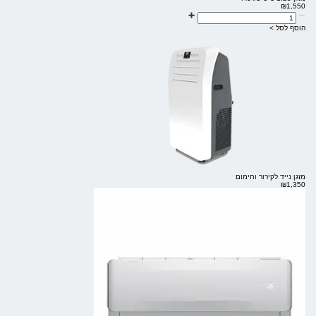
₪
1,550
הוסף לסל >
מזגן נייד לקירור וחימום
₪
1,350