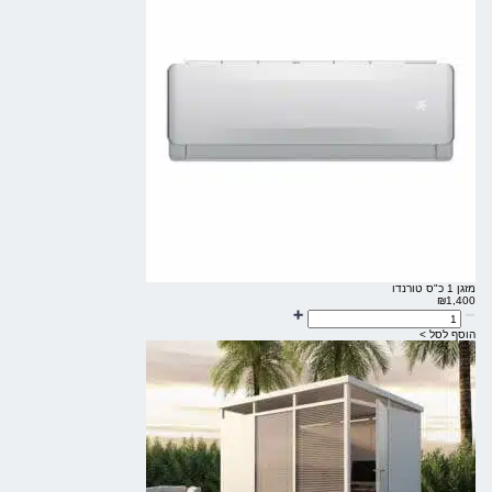
מזגן 1 כ"ס טורנדו
₪
1,400
הוסף לסל >