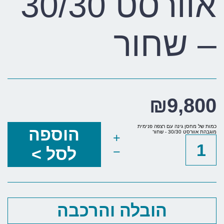
אוורסט 30/30
– שחור
₪
9,800
כמות של מחסן גינה עם רצפה פנימית
הוספה
מוגבהת אוורסט 30/30 - שחור
+
−
לסל >
הובלה והרכבה