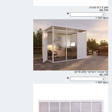
מזגן 2 כ"ס טורנדו
₪
2,700
הוסף לסל >
קיר זכוכית "ויטרינה" (ללא תריס)
₪
1,190
הוסף לסל >